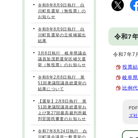
令和8年8月9日執行 白
川町長選挙（無投票）の
お知らせ
令和8年8月9日執行 白
川町長選挙の立候補届出
令和7
結果
3月8日執行 岐阜県議会
令和7年7
議員加茂郡選挙区補欠選
挙（無投票）のお知らせ
投票結果
令和8年2月8日執行 第
岐阜県
51回衆議院議員総選挙の
比例代
結果について
【選挙】2月8日執行 第
51回衆議院議員総選挙お
PD
よび第27回最高裁判所裁
ズ
判官国民審査のお知らせ
令和7年8月24日執行 白
川町議会議員一般選挙の