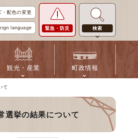
ズ・配色の変更
eign language
緊急・防災
検索
観光・産業
町政情報
いて
通常選挙の結果について