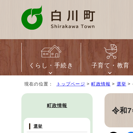
くらし・手続き
子育て・教育
現在の位置：
トップページ
>
町政情報
>
選挙
>
町政情報
令和
選挙