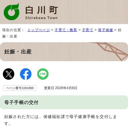
現在の位置：
トップページ
>
子育て・教育
>
子育て
>
母子保健
> 妊
娠・出産
妊娠・出産
更新日 2026年4月8日
ページ番号1001869
母子手帳の交付
妊娠された方には、保健福祉課で母子健康手帳を交付しま
す。