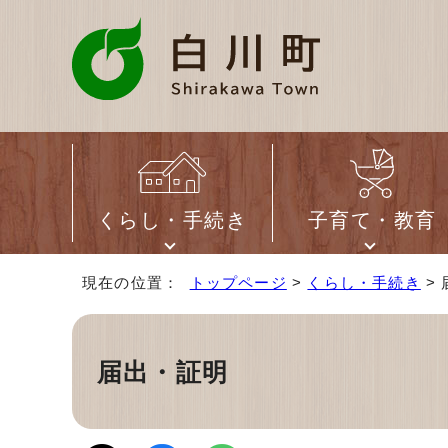
くらし・手続き
子育て・教育
現在の位置：
トップページ
>
くらし・手続き
>
届出・証明