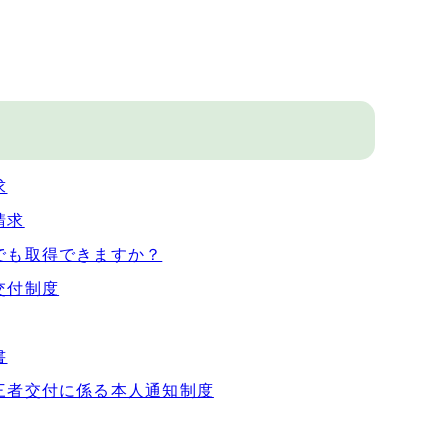
求
請求
でも取得できますか？
交付制度
書
三者交付に係る本人通知制度