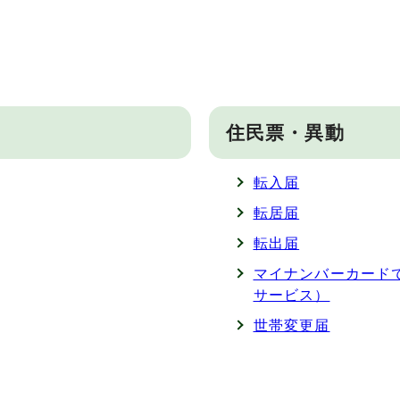
住民票・異動
転入届
転居届
転出届
マイナンバーカード
サービス）
世帯変更届