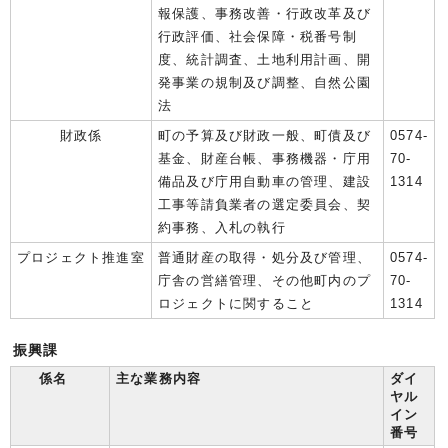
報保護、事務改善・行政改革及び
行政評価、社会保障・税番号制
度、統計調査、土地利用計画、開
発事業の規制及び調整、自然公園
法
財政係
町の予算及び財政一般、町債及び
0574-
基金、財産台帳、事務機器・庁用
70-
備品及び庁用自動車の管理、建設
1314
工事等請負業者の選定委員会、契
約事務、入札の執行
プロジェクト推進室
普通財産の取得・処分及び管理、
0574-
庁舎の営繕管理、その他町内のプ
70-
ロジェクトに関すること
1314
振興課
係名
主な業務内容
ダイ
ヤル
イン
番号