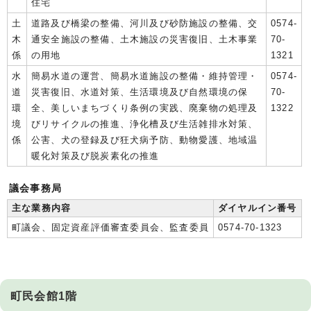
住宅
土
道路及び橋梁の整備、河川及び砂防施設の整備、交
0574-
木
通安全施設の整備、土木施設の災害復旧、土木事業
70-
係
の用地
1321
水
簡易水道の運営、簡易水道施設の整備・維持管理・
0574-
道
災害復旧、水道対策、生活環境及び自然環境の保
70-
環
全、美しいまちづくり条例の実践、廃棄物の処理及
1322
境
びリサイクルの推進、浄化槽及び生活雑排水対策、
係
公害、犬の登録及び狂犬病予防、動物愛護、地域温
暖化対策及び脱炭素化の推進
議会事務局
主な業務内容
ダイヤルイン番号
町議会、固定資産評価審査委員会、監査委員
0574-70-1323
町民会館1階