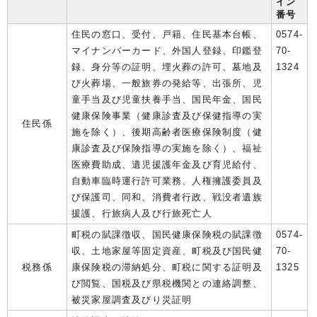
イン
番号
住民の窓口、受付、戸籍、住民基本台帳、
0574-
マイナンバーカード、外国人登録、印鑑登
70-
録、身分等の証明、埋火葬の許可、墓地及
1324
び火葬場、一般旅券の発給等、出張所、児
童手当及び児童扶養手当、国民年金、国民
健康保険事業（健康診査及び保健指導の実
住民係
施を除く）、後期高齢者医療保険制度（健
康診査及び保険指導の実施を除く）、福祉
医療費助成、遺児援護年金及び育児給付、
自動車臨時運行許可業務、人権擁護委員及
び保護司、同和、消費者行政、戦没者遺族
援護、行旅病人及び行旅死亡人
町税の賦課徴収、国民健康保険税の賦課徴
0574-
収、土地家屋等固定資産、町税及び国民健
70-
税務係
康保険税の滞納処分、町税に関する証明及
1325
び閲覧、国税及び県税機関との連絡調整、
被災家屋調査及びり災証明