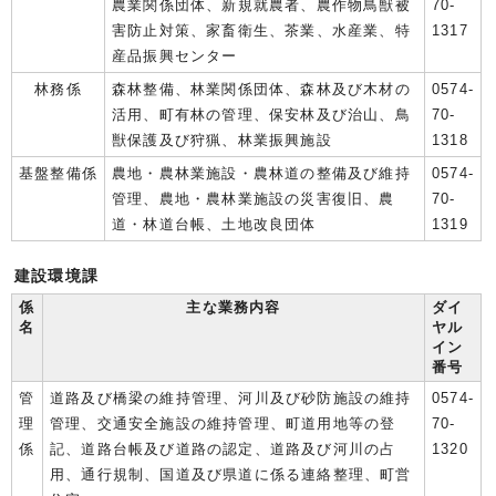
農業関係団体、新規就農者、農作物鳥獣被
70-
害防止対策、家畜衛生、茶業、水産業、特
1317
産品振興センター
林務係
森林整備、林業関係団体、森林及び木材の
0574-
活用、町有林の管理、保安林及び治山、鳥
70-
獣保護及び狩猟、林業振興施設
1318
基盤整備係
農地・農林業施設・農林道の整備及び維持
0574-
管理、農地・農林業施設の災害復旧、農
70-
道・林道台帳、土地改良団体
1319
建設環境課
係
主な業務内容
ダイ
名
ヤル
イン
番号
管
道路及び橋梁の維持管理、河川及び砂防施設の維持
0574-
理
管理、交通安全施設の維持管理、町道用地等の登
70-
係
記、道路台帳及び道路の認定、道路及び河川の占
1320
用、通行規制、国道及び県道に係る連絡整理、町営