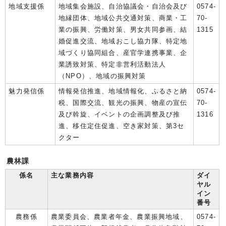
地域支援係
地域集会施設、自治協議会・自治会及び
0574-
地縁団体、地域公共交通対策、商業・工
70-
業の振興、労働対策、男女共同参画、結
1315
婚促進交流、地域おこし協力隊、特定地
域づくり協同組合、産官学連携事業、企
業誘致対策、特定非営利活動法人
（NPO）、地域の振興対策
魅力発信係
情報発信推進、地域情報化、ふるさと納
0574-
税、国際交流、観光の振興、物産の宣伝
70-
及び斡旋、イベントの企画調整及び推
1316
進、移住定住促進、空き家対策、第3セ
クター
農林課
係名
主な業務内容
ダイ
ヤル
イン
番号
農務係
農業委員会、農業者年金、農業振興地域、
0574-