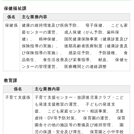
保健福祉課
係名
主な業務内容
保健係
健康の維持増進及び疾病予防、 母子保健、 こども家
庭センターの運営、 成人保健（がん予防、歯科保
健）、 精神保健、 国民健康保険事業（健康診査及び
保険指導の実施）、 後期高齢者医療制度（健康診査及
び保険指導の実施）、 感染症予防、 予防接種、 食
品衛生、 食生活改善及び栄養指導、 献血、 保健セ
ンターの管理運営、 医療機関との連絡調整
教育課
係名
主な業務内容
子育て支援係
子育て支援センター・放課後児童クラブ・こど
も発達支援教室の運営、 子どもの発達支
援、 こども家庭センター・相談事業、 児童
虐待・DV等予防対策、 保育園の運営、 保育
園舎その他の施設等の整備及び維持管理、 園
児の保護・安全及び厚生、 保育園と小中学校