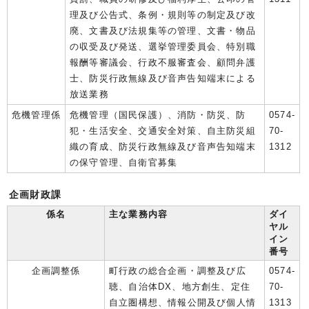
理及び公告式、条例・規則等の制定及び改
廃、文書及び法規集等の管理、文書・物品
の収受及び発送、選挙管理委員会、特別職
報酬等審議会、行政不服審査会、顧問弁護
士、防災行政無線及び音声告知端末による
放送業務
危機管理係
危機管理（国民保護）、消防・防災、防
0574-
犯・生活安全、交通安全対策、自主防災組
70-
織の育成、防災行政無線及び音声告知端末
1312
の保守管理、自衛官募集
企画財政課
係名
主な業務内容
ダイ
ヤル
イン
番号
企画調整係
町行政の総合企画・調整及び広
0574-
聴、自治体DX、地方創生、定住
70-
自立圏構想、情報公開及び個人情
1313