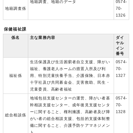
地籍調査、地籍のデータ
0574-
地籍調査係
70-
1326
保健福祉課
係名
主な業務内容
ダイ
ヤル
イン
番号
生活保護及び生活困窮者自立支援、障がい
0574-
福祉、養護老人ホームの措置入所及び利
70-
福祉係
用、特別児童扶養手当、介護保険、日本赤
1327
十字社及び共同募金会、災害救助、民生・
児童委員、高齢者福祉
地域包括支援センターの運営、障がい者基
0574-
幹相談支援センター、成年後見支援センタ
70-
ーに関すること、権利擁護、高齢者及び障
1328
総合相談係
がい者の総合相談支援、包括的支援体制整
備に関すること、介護予防ケアマネジメン
ト