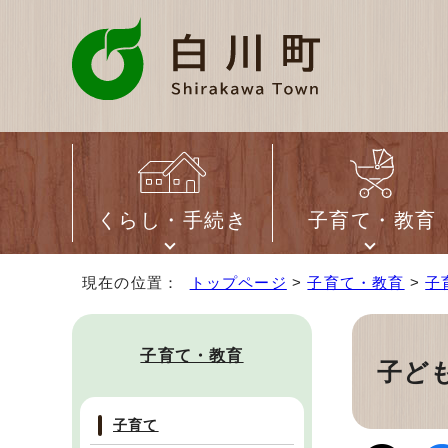
くらし・手続き
子育て・教育
現在の位置：
トップページ
>
子育て・教育
>
子
子育て・教育
子ど
子育て