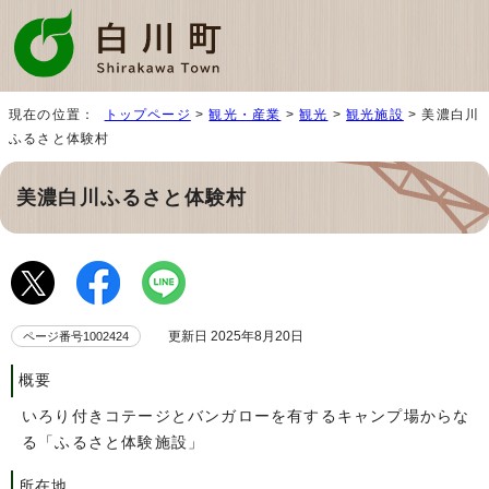
現在の位置：
トップページ
>
観光・産業
>
観光
>
観光施設
> 美濃白川
ふるさと体験村
美濃白川ふるさと体験村
更新日 2025年8月20日
ページ番号1002424
概要
いろり付きコテージとバンガローを有するキャンプ場からな
る「ふるさと体験施設」
所在地