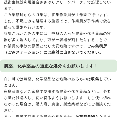
茂衛生施設利用組合ささゆりクリーンパーク」で処理してい
ます。
ごみ集積所からの収集は、収集作業員が手作業で行います。
また、不燃ごみを処理する施設では、作業員が手作業で袋を
破って選別を行います。
収集されたごみの中には、中身の入った農薬や化学薬品の容
器が多く混入しており、万が一容器が割れたりすることで、
作業員の事故の原因となり大変危険ですので、
ごみ集積所
（ごみステーション）には絶対に出さないでください。
農薬、化学薬品の適正な処分をお願いします！
白川町では農薬、化学薬品など危険のあるものは
収集してい
ません。
家庭菜園などご家庭で使用する農薬や化学薬品などは、必要
な量だけ購入し、使い切るようお願いします。もし使い切れ
なかった場合は、購入店、農協、製造業者などにご相談くだ
さい。
また、農業で使用する農薬や化学薬品は
産業廃棄物
となりま