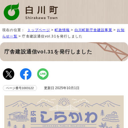
現在の位置：
トップページ
>
町政情報
>
白川町新庁舎建設事業
>
お知
らせ一覧
> 庁舎建設通信vol.31を発行しました
庁舎建設通信vol.31を発行しました
更新日 2025年10月1日
ページ番号1003122