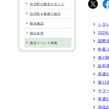
白川町の観光スポット
白川町を動画で紹介
観光施設
シダ
20
桜の名所
国際交
観光イベント情報
朴葉
道の
絵本
美濃
第1
ヤゴ
美濃
清流