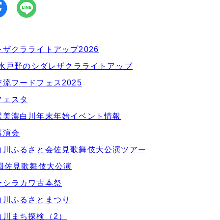
レザクラライトアップ2026
26水戸野のシダレザクラライトアップ
流フードフェス2025
フェスタ
駅美濃白川年末年始イベント情報
講演会
白川ふるさと会佐見歌舞伎大公演ツアー
3回佐見歌舞伎大公演
ーシラカワ古本祭
白川ふるさとまつり
白川まち探検（2）