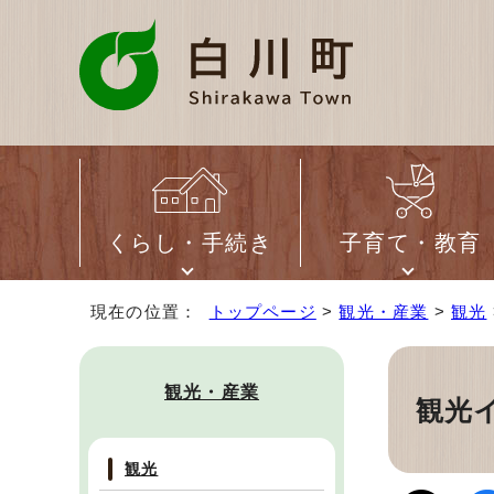
くらし・手続き
子育て・教育
現在の位置：
トップページ
>
観光・産業
>
観光
観光・産業
観光
観光