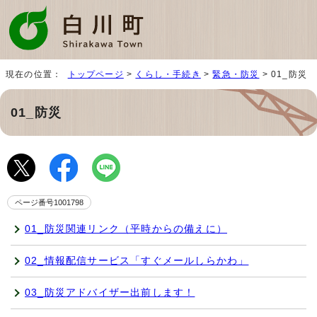
現在の位置：
トップページ
>
くらし・手続き
>
緊急・防災
> 01_防災
01_防災
ページ番号1001798
01_防災関連リンク（平時からの備えに）
02_情報配信サービス「すぐメールしらかわ」
03_防災アドバイザー出前します！