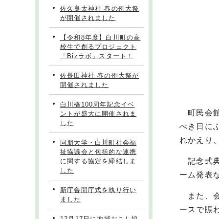
佐久良太神社 春の例大祭
が開催されました
【令和8年度】白川町の高
校生で創るプロジェクト
「Bizラボ」スタート！
佐長田神社 春の例大祭が
開催されました
白川橋100周年記念イベ
町民会館
ントが盛大に開催されま
した
べき日に
れかえり
同朋大学・白川町社会福
祉協議会と包括的な連携
記念式典
に関する協定を締結しま
した
ーム発表
新庁舎開庁式を執り行い
また、会
ました
ースで賑
12月17日に地域おこし協