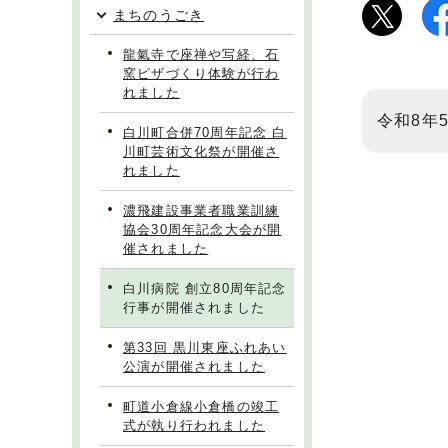
まちのうごき
龍氣寺で座禅や写経、石
窯ピザづくり体験が行わ
れました
令和8年
白川町合併70周年記念 白
川町芸術文化祭が開催さ
れました
濃飛建設事業者職業訓練
協会30周年記念大会が開
催されました
白川病院 創立80周年記念
行事が開催されました
第33回 黒川東座ふれあい
公演が開催されました
町道小倉線小倉橋の竣工
式が執り行われました