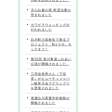
川町を訪問されました。
天心白菊の塔 慰霊法要が
営まれました
カワゲラウォッチングが
行われました
白川町の高校生で創るプ
ロジェクト「Bizラボ」キ
ックオフ！
第32回 黒川東座ふれあい
公演が開催されました。
三宅佳奈恵さん（下佐
見）がビューティジャパ
ン岐阜大会でグランプリ
を受賞されました
美濃白川茶豊作祈願祭が
開催されました