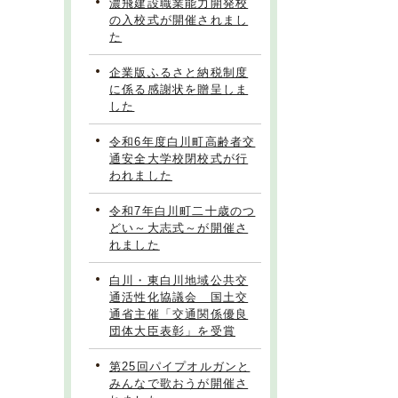
濃飛建設職業能力開発校
の入校式が開催されまし
た
企業版ふるさと納税制度
に係る感謝状を贈呈しま
した
令和6年度白川町高齢者交
通安全大学校閉校式が行
われました
令和7年白川町二十歳のつ
どい～大志式～が開催さ
れました
白川・東白川地域公共交
通活性化協議会 国土交
通省主催「交通関係優良
団体大臣表彰」を受賞
第25回パイプオルガンと
みんなで歌おうが開催さ