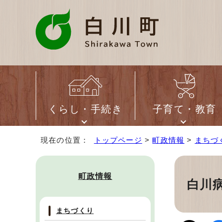
くらし・手続き
子育て・教育
現在の位置：
トップページ
>
町政情報
>
まちづ
町政情報
白川
まちづくり