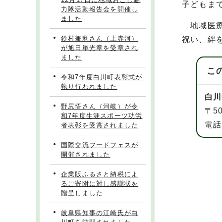
子どもま
力隊活動報告会を開催し
ました
地域医療
鈴村兼利さん（上赤河）
祝い、絆
が旭日単光章を受章され
ました
こ
令和7年度白川町表彰式が
執り行われました
白川
野尻悟さん（河岐）が令
〒5
和7年度生涯スポーツ功労
電話
者表彰を受賞されました
国際交流フードフェスが
開催されました
企業版ふるさと納税によ
るご寄附に対し感謝状を
贈呈しました
岐阜県知事の江崎氏が白