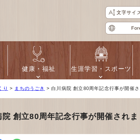
文字サイ
For
健康・福祉
生涯学習・スポーツ
くり
>
まちのうごき
> 白川病院 創立80周年記念行事が開催
病院 創立80周年記念行事が開催され