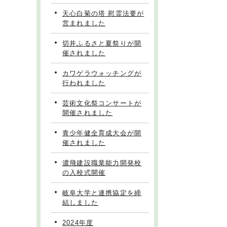
天心白菊の塔 慰霊法要が
営まれました
切井ふるさと夏祭りが開
催されました
カワゲラウォッチングが
行われました
芸術文化祭コンサートが
開催されました
青少年健全育成大会が開
催されました
濃飛建設職業能力開発校
の入校式開催
岐阜大学と連携協定を締
結しました
2024年度