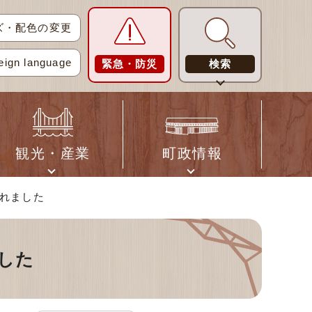
ズ・配色の変更
eign language
緊急・防災
検索
観光・産業
町政情報
されました
ました