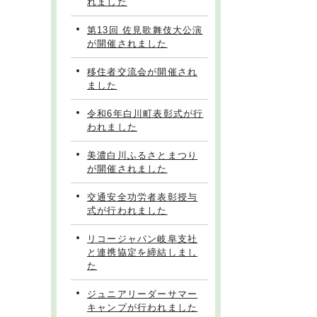
れました
第13回 佐見歌舞伎大公演
が開催されました
移住者交流会が開催され
ました
令和6年白川町表彰式が行
われました
美濃白川ふるさとまつり
が開催されました
交通安全功労者表彰授与
式が行われました
リコージャパン岐阜支社
と連携協定を締結しまし
た
ジュニアリーダーサマー
キャンプが行われました